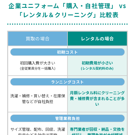
企業ユニフォーム「購入・自社管理」 vs
「レンタル＆クリーニング」比較表
買取の場合
レンタルの場合
初期コスト
初回購入費が大きい
初期費用が小さい
(全従業員分を一括購入)
(レンタル契約料のみ)
ランニングコスト
月額レンタル料にクリーニング
洗濯・補修・買い替え・在庫保
費・補修費が
含まれることが多
管
などが自社負担
い
管理業務負担
サイズ管理、配布、回収、洗濯
専門業者が回収・納品・交換を
指示などを社内で実施
代行し、
管理負担が大幅軽減