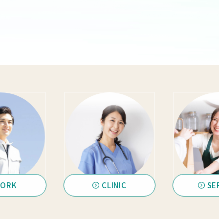
ORK
CLINIC
SE